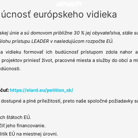
AKTUALITY
udúcnosť európskeho vidieka
kej únie a sú domovom približne 30 % jej obyvateľstva, stále s
ť úlohu prístupu LEADER v nasledujúcom rozpočte EÚ.
dieku formovať ich budúcnosť prístupom zdola nahor a efek
rojektov priniesť život, pracovné miesta a služby do obcí a m
udúcnosti.
očuť:
https://elard.eu/petition_sk/
, dostupné a plné príležitostí, preto naše spoločné požiadavky s
ch štátoch EÚ.
iť jeho financovanie.
itík EÚ na miestnej úrovni.