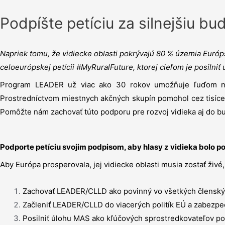
Podpíšte petíciu za silnejšiu b
Napriek tomu, že vidiecke oblasti pokrývajú 80 % územia Európs
celoeurópskej petícii #MyRuralFuture, ktorej cieľom je posilni
Program LEADER už viac ako 30 rokov umožňuje ľuďom na vi
Prostredníctvom miestnych akčných skupín pomohol cez tisíce p
Pomôžte nám zachovať túto podporu pre rozvoj vidieka aj do b
Podporte petíciu svojim podpisom, aby hlasy z vidieka bolo p
Aby Európa prosperovala, jej vidiecke oblasti musia zostať živé
Zachovať LEADER/CLLD ako povinný vo všetkých členský
Začleniť LEADER/CLLD do viacerých politík EÚ a zabezpeč
Posilniť úlohu MAS ako kľúčových sprostredkovateľov pol