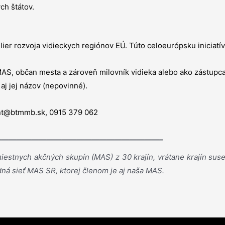
ch štátov.
lier rozvoja vidieckych regiónov EÚ. Túto celoeurópsku iniciat
AS, občan mesta a zároveň milovník vidieka alebo ako zástupca i
aj jej názov (nepovinné).
nt@btmmb.sk,
0915 379 062
—————————————————————–
estnych akčných skupín (MAS) z 30 krajín, vrátane krajín sused
ná sieť MAS SR, ktorej členom je aj naša MAS.