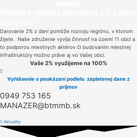
AKTUALITY
Podpora vidieka pomocou 2% z dani
z príjmov
Darovanie 2% z daní pomôže rozvoju regiónu, v ktorom
žijete. Naše združenie vyvíja činnosť na území 11 obcí a
to podporou miestnych aktérov či budovaním miestnej
infraštruktúry možno práve aj vo Vašej obci.
Vaše 2% využijeme na 100%
Vyhlásenie o poukázaní podielu zaplatenej dane z
príjmov
0949 753 165
MANAZER@btmmb.sk
Aktuality