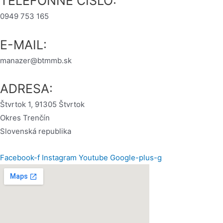
TELEFÓNNE ČÍSLO:
0949 753 165
E-MAIL:
manazer@btmmb.sk
ADRESA:
Štvrtok 1, 91305 Štvrtok
Okres Trenčín
Slovenská republika
Facebook-f
Instagram
Youtube
Google-plus-g