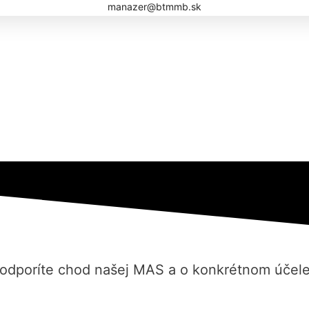
manazer@btmmb.sk
podporíte chod našej MAS a o konkrétnom účele