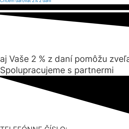
Chcem darovať 2% z daní
aj Vaše 2 % z daní pomôžu zveľa
Spolupracujeme s partnermi